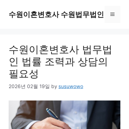
Skip
to
수원이혼변호사 수원법무법인
Menu
content
수원이혼변호사 법무법
인 법률 조력과 상담의
필요성
2026년 02월 19일
by
susuwowo