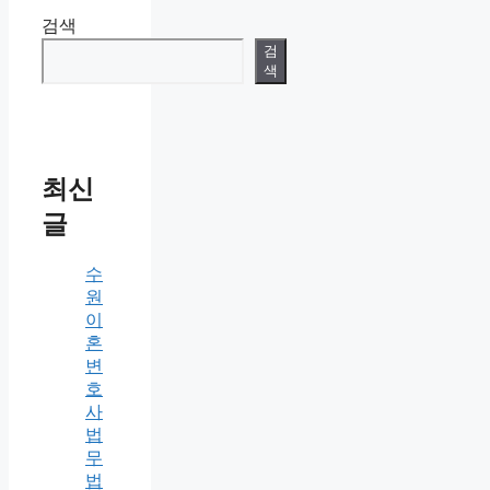
검색
검
색
최신
글
수
원
이
혼
변
호
사
법
무
법