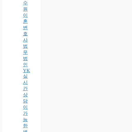
수
원
이
혼
변
호
사
법
무
법
인
YK
실
시
간
상
담
이
가
능
한
변