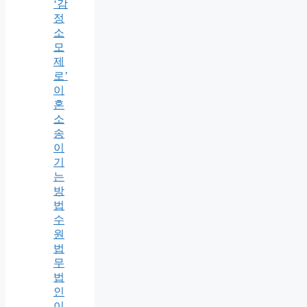
‘감
정
소
모
제
로’
이
혼
소
송
이
기
는
방
법
수
원
법
무
법
인
이