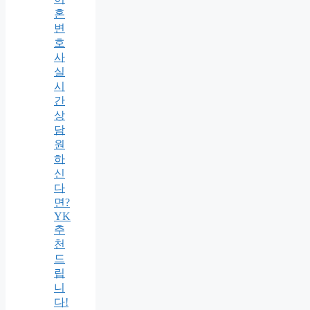
혼
변
호
사
실
시
간
상
담
원
하
신
다
면?
YK
추
천
드
립
니
다!