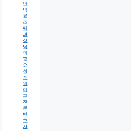
인
법
률
조
력
과
상
담
의
필
요
성
수
원
이
혼
전
문
변
호
사