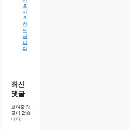
호
사
추
천
드
립
니
다
최신
댓글
보여줄 댓
글이 없습
니다.